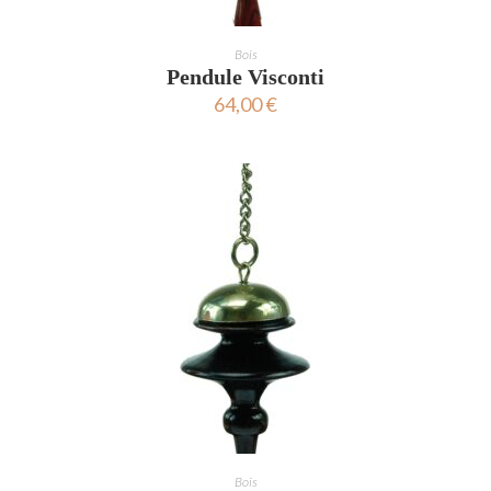
AJOUTER AU PANIER
Bois
Pendule Visconti
64,00
€
AJOUTER AU PANIER
Bois