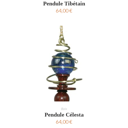
Pendule Tibétain
64,00
€
AJOUTER AU PANIER
Bois
Pendule Célesta
64,00
€