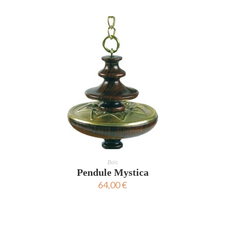
AJOUTER AU PANIER
Bois
Pendule Mystica
64,00
€