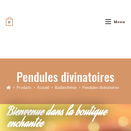
Menu
0
Pendules divinatoires
>
Produits
>
Accueil
>
Radiesthésie
>
Pendules divinatoires
Bienvenue dans la boutique
enchantée