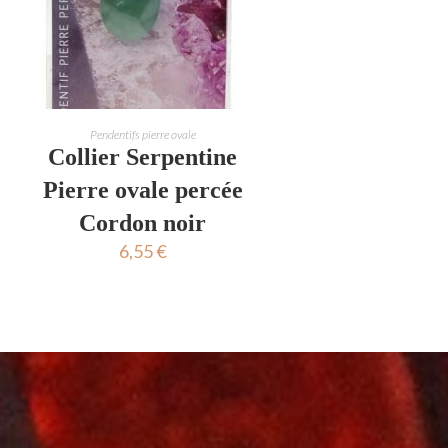
AJOUTER AU PANIER
Pendentifs pierre ovale
Collier Serpentine
Pierre ovale percée
Cordon noir
6,55
€