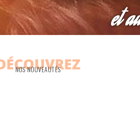
et a
DÉCOUVREZ
NOS NOUVEAUTÉS