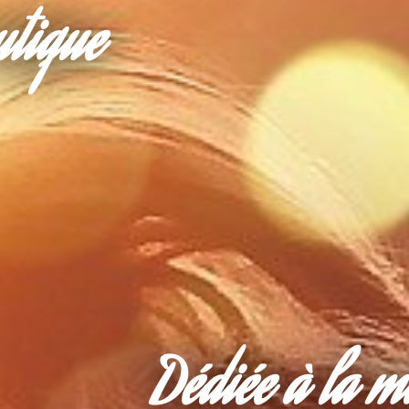
utique
Dédiée à la m