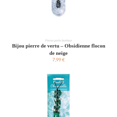
AJOUTER AU PANIER
Pierres porte-bonheur
Bijou pierre de vertu – Obsidienne flocon
de neige
7,99
€