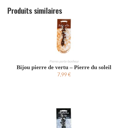
Produits similaires
AJOUTER AU PANIER
Pierres porte-bonheur
Bijou pierre de vertu – Pierre du soleil
7,99
€