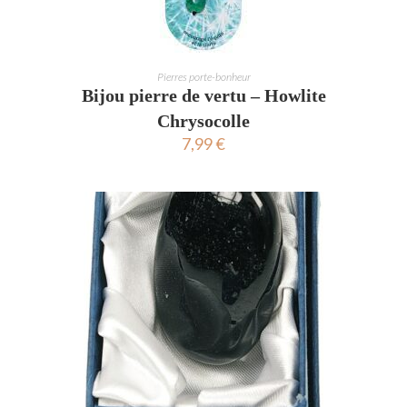
AJOUTER AU PANIER
Pierres porte-bonheur
Bijou pierre de vertu – Howlite
Chrysocolle
7,99
€